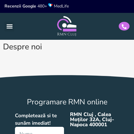
Recenzii Google
480+
MedLife
Tarife RMN
RMN Cluj Decontat de CAS
Despre noi
Programare RMN online
RMN Cluj , Calea
Completează si te
Moților 32A, Cluj-
sunăm imediat!
Napoca 400001