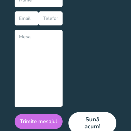
Please
Sunǎ
leave
acum!
this