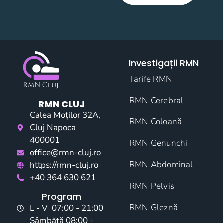
field
empty.
Investigații RMN
Tarife RMN
RMN Cerebral
RMN CLUJ
Calea Moților 32A,
RMN Coloană
Cluj Napoca
400001
RMN Genunchi
office@rmn-cluj.ro
RMN Abdominal
https://rmn-cluj.ro
+40 364 630 621
RMN Pelvis
Program
RMN Gleznă
L - V 07:00 - 21:00
Sâmbătă 08:00 -